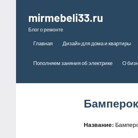
Перейти
к
mirmebeli33.ru
содержимому
Блог о ремонте
Главная
Дизайн для дома и квартиры
Пополняем заняния об электрике
О биз
Бамперо
Название:
Бампер