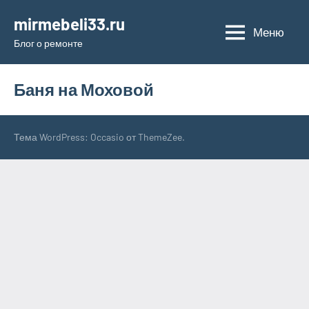
Перейти
mirmebeli33.ru
к
Меню
Блог о ремонте
содержимому
Баня на Моховой
Тема WordPress: Occasio от ThemeZee.