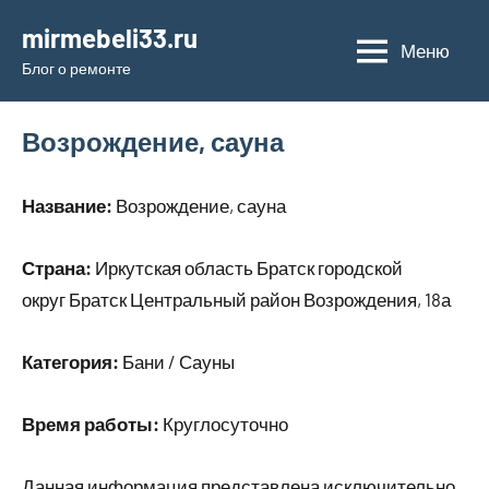
Перейти
mirmebeli33.ru
к
Меню
Блог о ремонте
содержимому
Возрождение, сауна
Название:
Возрождение, сауна
Страна:
Иркутская область Братск городской
округ Братск Центральный район Возрождения, 18а
Категория:
Бани / Сауны
Время работы:
Круглосуточно
Данная информация представлена исключительно