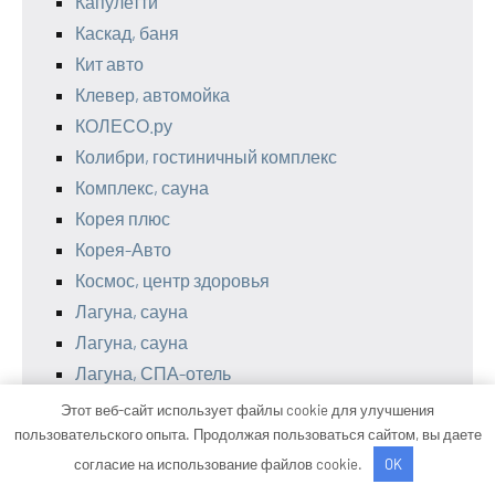
Капулетти
Каскад, баня
Кит авто
Клевер, автомойка
КОЛЕСО.ру
Колибри, гостиничный комплекс
Комплекс, сауна
Корея плюс
Корея-Авто
Космос, центр здоровья
Лагуна, сауна
Лагуна, сауна
Лагуна, СПА-отель
Латунские бани, подразделение Западные
Этот веб-сайт использует файлы cookie для улучшения
бани
пользовательского опыта. Продолжая пользоваться сайтом, вы даете
согласие на использование файлов cookie.
OK
Латунские бани, подразделение