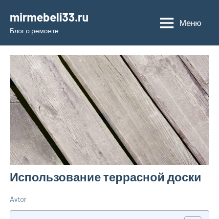
Перейти
mirmebeli33.ru
к
Меню
Блог о ремонте
содержимому
Использование террасной доски
Avtor
7
Нет
Дельные
сентября
комментариев