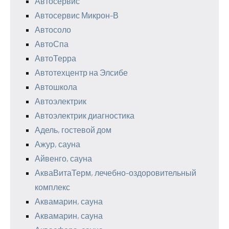
Автосервис
Автосервис Микрон-В
Автосоло
АвтоСпа
АвтоТерра
Автотехцентр на Элсибе
Автошкола
Автоэлектрик
Автоэлектрик диагностика
Адель, гостевой дом
Ажур, сауна
Айвенго, сауна
АкваВитаТерм, лечебно-оздоровительный
комплекс
Аквамарин, сауна
Аквамарин, сауна