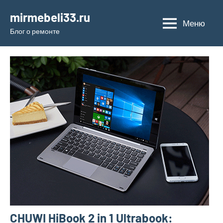
Перейти
mirmebeli33.ru
к
Меню
Блог о ремонте
содержимому
CHUWI HiBook 2 in 1 Ultrabook: