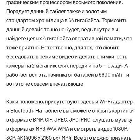
графическим процессором восьмого поколения.
Порадует данный таблет также и золотым
стандартом хранилища в 64 гигабайта. Тормозить
данный девайс точно не будет, ведь внутри вы
найдете целых 4 гигабайта оперативной памяти, что
тоже приятно. Естественно, для тех, кто любит
беседовать в режиме видео и делать снимки, есть
камеры на 2 мегапикселя спереди и на 5 — сзади. А
работает вся эта начинка от батареи в 6600 mAh – и
вот это не совсем впечатляюще.
Как и положено, присутствуют здесь и Wi-Fi адаптер,
и Bluetooth. На таблете вы сможете открыть картинки
в формате BMP, GIF, JPEG, JPG, PNG, слушать музыку
в форматах MP3,WAV,WMA и смотреть видео 1080P,
3GP, 4K (4096 x 2160 px), MP4. Все это можно признать