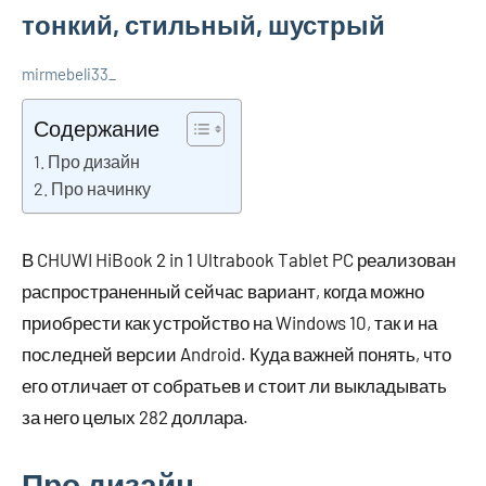
тонкий, стильный, шустрый
mirmebeli33_
24
Нет
Полезные
июля
комментариев
гаджеты
Содержание
2023
Про дизайн
Про начинку
В CHUWI HiBook 2 in 1 Ultrabook Tablet PC реализован
распространенный сейчас вариант, когда можно
приобрести как устройство на Windows 10, так и на
последней версии Android. Куда важней понять, что
его отличает от собратьев и стоит ли выкладывать
за него целых 282 доллара.
Про дизайн