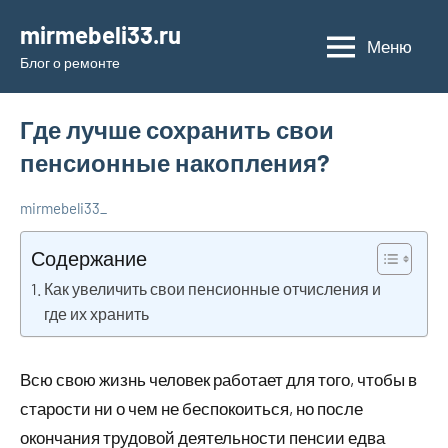
Перейти
mirmebeli33.ru
к
Меню
Блог о ремонте
содержимому
Где лучше сохранить свои
пенсионные накопления?
mirmebeli33_
24
Нет
О
июля
комментариев
бизнесе и
Содержание
2023
финансах
Как увеличить свои пенсионные отчисления и
где их хранить
Всю свою жизнь человек работает для того, чтобы в
старости ни о чем не беспокоиться, но после
окончания трудовой деятельности пенсии едва