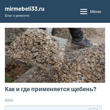
Перейти
mirmebeli33.ru
к
Меню
Блог о ремонте
содержимому
Как и где применяется щебень?
Avtor
13
Нет
Дельные
октября
комментариев