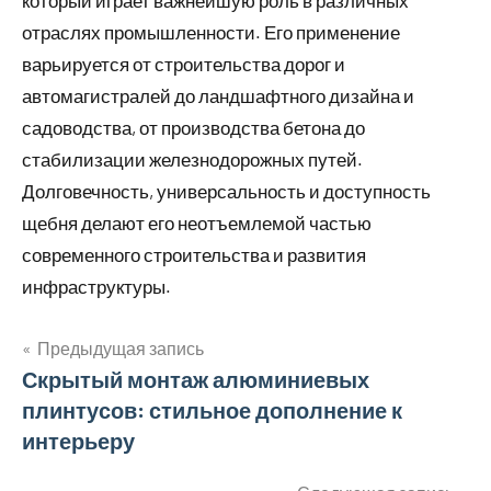
который играет важнейшую роль в различных
отраслях промышленности. Его применение
варьируется от строительства дорог и
автомагистралей до ландшафтного дизайна и
садоводства, от производства бетона до
стабилизации железнодорожных путей.
Долговечность, универсальность и доступность
щебня делают его неотъемлемой частью
современного строительства и развития
инфраструктуры.
Предыдущая запись
Навигация
Скрытый монтаж алюминиевых
плинтусов: стильное дополнение к
по
интерьеру
записям