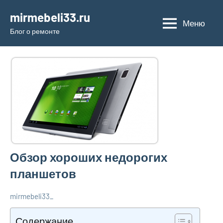
Перейти
mirmebeli33.ru
к
Меню
Блог о ремонте
содержимому
Обзор хороших недорогих
планшетов
mirmebeli33_
24
Нет
Полезные
июля
комментариев
гаджеты
Содержание