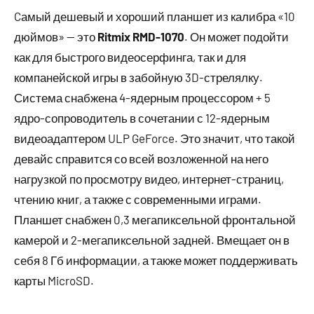
Cамый дешевый и хороший планшет из калибра «10
дюймов» — это
Ritmix RMD-1070
. Он может подойти
как для быстрого видеосерфинга, так и для
компанейской игры в забойную 3D-стрелялку.
Система снабжена 4-ядерным процессором + 5
ядро-сопроводитель в сочетании с 12-ядерным
видеоадаптером ULP GeForce. Это значит, что такой
девайс справится со всей возложенной на него
нагрузкой по просмотру видео, интернет-страниц,
чтению книг, а также с современными играми.
Планшет снабжен 0,3 мегапиксельной фронтальной
камерой и 2-мегапиксельной задней. Вмещает он в
себя 8 Гб информации, а также может поддерживать
карты MicroSD.