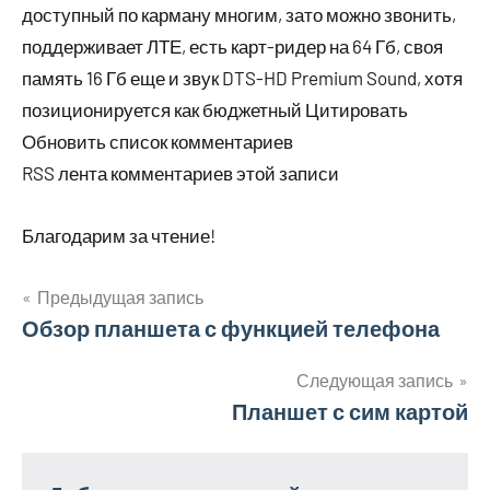
доступный по карману многим, зато можно звонить,
поддерживает ЛТЕ, есть карт-ридер на 64 Гб, своя
память 16 Гб еще и звук DTS-HD Premium Sound, хотя
позиционируется как бюджетный Цитировать
Обновить список комментариев
RSS лента комментариев этой записи
Благодарим за чтение!
Предыдущая запись
Навигация
Обзор планшета с функцией телефона
по
Следующая запись
Планшет с сим картой
записям