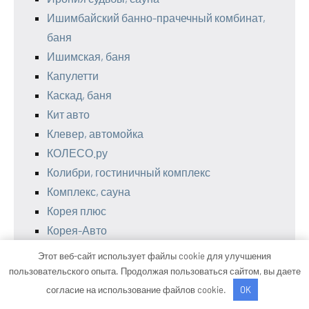
Ишимбайский банно-прачечный комбинат,
баня
Ишимская, баня
Капулетти
Каскад, баня
Кит авто
Клевер, автомойка
КОЛЕСО.ру
Колибри, гостиничный комплекс
Комплекс, сауна
Корея плюс
Корея-Авто
Космос, центр здоровья
Этот веб-сайт использует файлы cookie для улучшения
Лагуна, сауна
пользовательского опыта. Продолжая пользоваться сайтом, вы даете
Лагуна, сауна
согласие на использование файлов cookie.
OK
Лагуна, СПА-отель