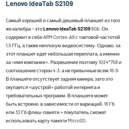
Lenovo IdeaTab S2109
Cамый хороший и самый дешевый планшет из того
же калибра – это
Lenovo IdeaTab S2109
8Gb. Он
содержит в себе ARM Cortex-A9 с тактовой частотой
1,5 ГГц, а также неплохую видеосистему. Однако, за
этот планшет идет небольшая переплата, а именно
за «имя компании». Разрешение поэтому 1024*758 и
соотношение сторон 4:3, а не привычные всем 16:9.
В планшете отсутствует задняя камера, зато это
окупается «шустрой» работой интернета и
требовательных программ. В планшете может
быть встроено, в зависимости от вариаций, 16 Гб
или 32 Гб флеш-памяти + покупатель сможет
использовать карту памяти MicroSD.