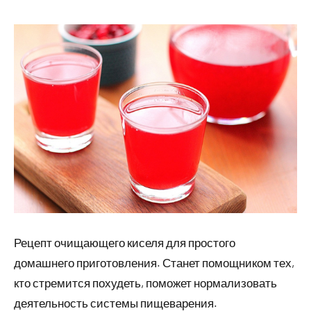
24
Нет
Полезное
июля
комментариев
питание
2023
Рецепт очищающего киселя для простого
домашнего приготовления. Станет помощником тех,
кто стремится похудеть, поможет нормализовать
деятельность системы пищеварения.