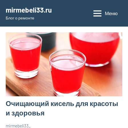
Перейти
mirmebeli33.ru
к
Меню
Блог о ремонте
содержимому
Очищающий кисель для красоты
и здоровья
mirmebeli33_