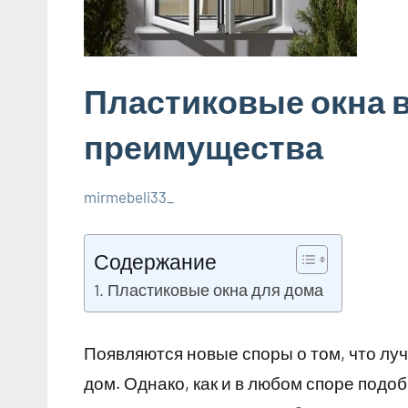
Пластиковые окна в
преимущества
mirmebeli33_
24
Нет
Дельные
июля
комментариев
советы в
Содержание
2023
ремонте и
Пластиковые окна для дома
материалах
Появляются новые споры о том, что лу
дом. Однако, как и в любом споре подо