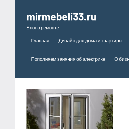
Перейти
к
mirmebeli33.ru
содержимому
Блог о ремонте
Главная
Дизайн для дома и квартиры
Пополняем заняния об электрике
О биз