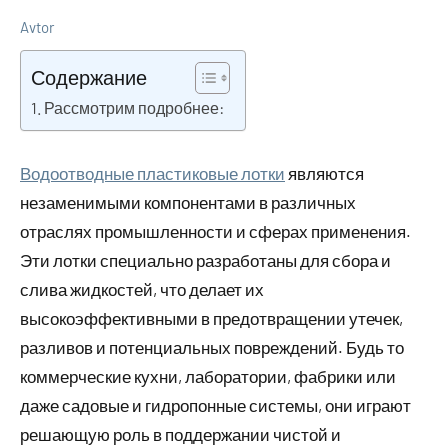
Avtor
30
Нет
Дельные
октября
комментариев
советы в
Содержание
2023
ремонте и
Рассмотрим подробнее:
материалах
Водоотводные пластиковые лотки
являются
незаменимыми компонентами в различных
отраслях промышленности и сферах применения.
Эти лотки специально разработаны для сбора и
слива жидкостей, что делает их
высокоэффективными в предотвращении утечек,
разливов и потенциальных повреждений. Будь то
коммерческие кухни, лаборатории, фабрики или
даже садовые и гидропонные системы, они играют
решающую роль в поддержании чистой и