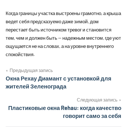
Когда границы участка выстроены грамотно, а крыша
ведет себя предсказуемо даже зимой, дом
перестает быть источником тревог и становится
тем, чем и должен быть — надежным местом, где уют
ощущается не на словах, а на уровне внутреннего
спокойствия.
Предыдущая запись
Навигация
Окна Рехау Диамант с установкой для
жителей Зеленограда
по
записям
Следующая запись
Пластиковые окна Rehau: когда качество
говорит само за себя