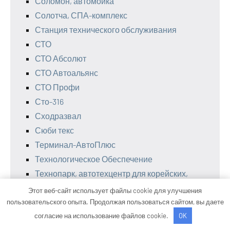
Соломон, автомойка
Солотча, СПА-комплекс
Станция технического обслуживания
СТО
СТО Абсолют
СТО Автоальянс
СТО Профи
Сто-316
Сходразвал
Сюби текс
Терминал-АвтоПлюс
Технологическое Обеспечение
Технопарк, автотехцентр для корейских,
японских и немецких автомобилей
Этот веб-сайт использует файлы cookie для улучшения
Техресурс, автокомплекс
пользовательского опыта. Продолжая пользоваться сайтом, вы даете
согласие на использование файлов cookie.
OK
Товары для дома