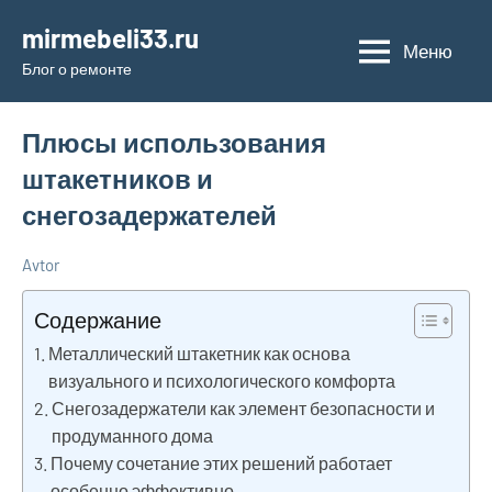
Перейти
mirmebeli33.ru
к
Меню
Блог о ремонте
содержимому
Плюсы использования
штакетников и
снегозадержателей
Avtor
11
Нет
Дельные
марта
комментариев
советы в
Содержание
2026
ремонте и
Металлический штакетник как основа
материалах
визуального и психологического комфорта
Снегозадержатели как элемент безопасности и
продуманного дома
Почему сочетание этих решений работает
особенно эффективно