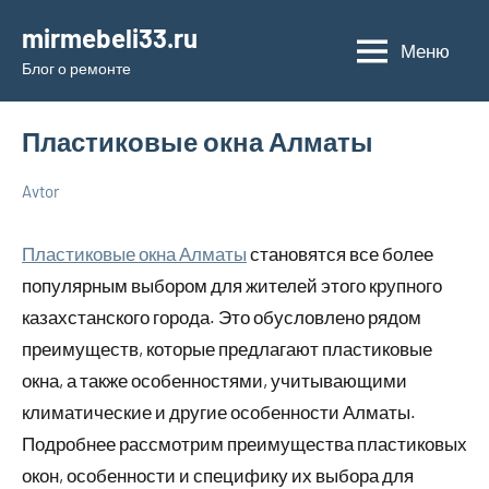
Перейти
mirmebeli33.ru
к
Меню
Блог о ремонте
содержимому
Пластиковые окна Алматы
Avtor
12
Нет
Дельные
марта
комментариев
советы в
Пластиковые окна Алматы
становятся все более
2024
ремонте и
популярным выбором для жителей этого крупного
материалах
казахстанского города. Это обусловлено рядом
преимуществ, которые предлагают пластиковые
окна, а также особенностями, учитывающими
климатические и другие особенности Алматы.
Подробнее рассмотрим преимущества пластиковых
окон, особенности и специфику их выбора для