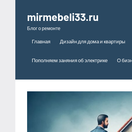
Перейти
к
mirmebeli33.ru
содержимому
Блог о ремонте
Главная
Дизайн для дома и квартиры
Пополняем заняния об электрике
О биз