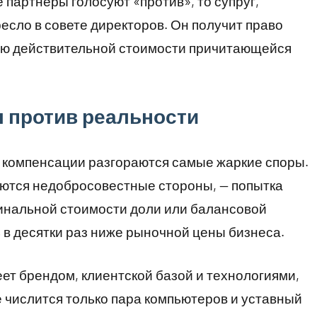
е партнеры голосуют «против», то супруг,
есло в совете директоров. Он получит право
ую действительной стоимости причитающейся
л против реальности
 компенсации разгораются самые жаркие споры.
уются недобросовестные стороны, — попытка
инальной стоимости доли или балансовой
 в десятки раз ниже рыночной цены бизнеса.
ет брендом, клиентской базой и технологиями,
 числится только пара компьютеров и уставный