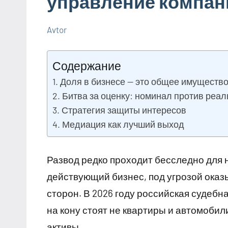
управление компан
Avtor
19
Нет
Дельные
февраля
комментариев
советы в
Содержание
2026
ремонте и
Доля в бизнесе — это общее имущество
материалах
Битва за оценку: номинал против реал
Стратегия защиты интересов
Медиация как лучший выход
Развод редко проходит бесследно для н
действующий бизнес, под угрозой оказ
сторон. В 2026 году российская судебна
на кону стоят не квартиры и автомобил
активы.