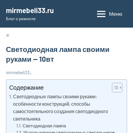
Перейти
mirmebeli33.ru
к
Меню
Блог о ремонте
содержимому
Светодиодная лампа своими
руками — 10вт
mirmebeli33_
24
Нет
Пополняем
июля
комментариев
заняния об
Содержание
2023
электрике
Светодиодные лампы своими руками:
особенности конструкций, способы
самостоятельного создания светодиодного
светильника
Светодиодная лампа
Использование светодиодных светильников