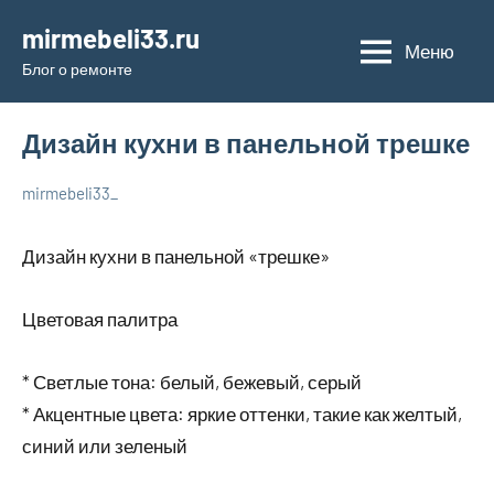
Перейти
mirmebeli33.ru
к
Меню
Блог о ремонте
содержимому
Дизайн кухни в панельной трешке
mirmebeli33_
1
Нет
Дельные
февраля
комментариев
советы в
Дизайн кухни в панельной «трешке»
2024
ремонте и
материалах
Цветовая палитра
* Светлые тона: белый, бежевый, серый
* Акцентные цвета: яркие оттенки, такие как желтый,
синий или зеленый