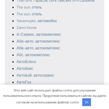
Thai-SPA 7 красок, сеть тайских SPA салонов
The sun, отель
The sun, отель
Yanamoyke, автомойка
Zanni Home
А-Сервис, автокомплекс
Абв-авто, автокомплекс
Абв-авто, автокомплекс
Абс, автокомплекс
АвтоБлеск
Автобокс
Автовэй, автосервис
АвтоГаз
Автодок
Этот веб-сайт использует файлы cookie для улучшения
Автозапчасти
пользовательского опыта. Продолжая пользоваться сайтом, вы даете
Автозапчасти 4×4
согласие на использование файлов cookie.
OK