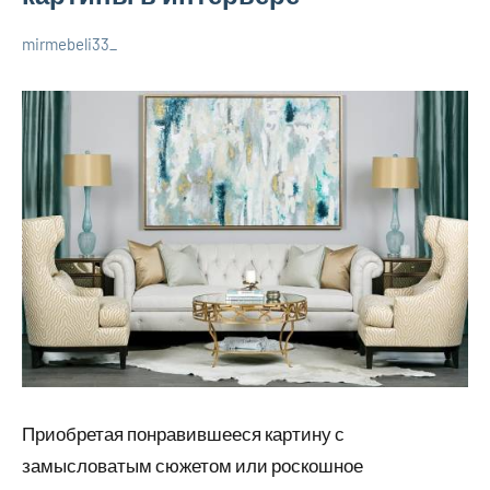
mirmebeli33_
13
Нет
Дельные
марта
комментариев
советы в
2022
ремонте и
материалах
Приобретая понравившееся картину с
замысловатым сюжетом или роскошное