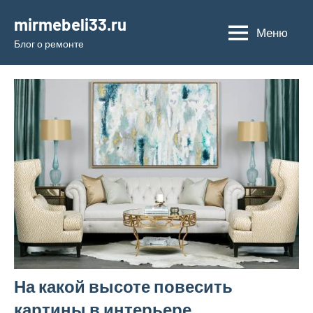
Перейти
mirmebeli33.ru
к
Меню
Блог о ремонте
содержимому
На какой высоте повесить
картины в интерьере