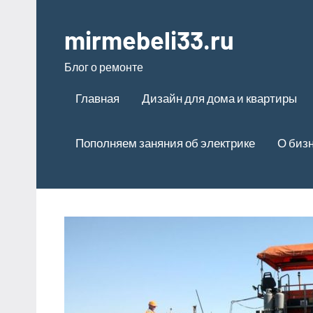
Перейти
к
mirmebeli33.ru
содержимому
Блог о ремонте
Главная
Дизайн для дома и квартиры
Пополняем заняния об электрике
О биз