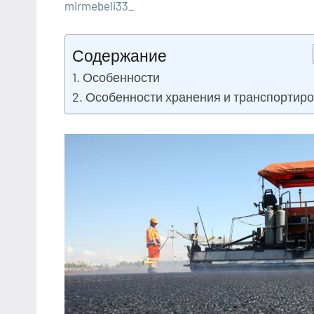
mirmebeli33_
16
Нет
Дельные
апреля
комментариев
советы в
Содержание
2022
ремонте и
Особенности
материалах
Особенности хранения и транспортиро