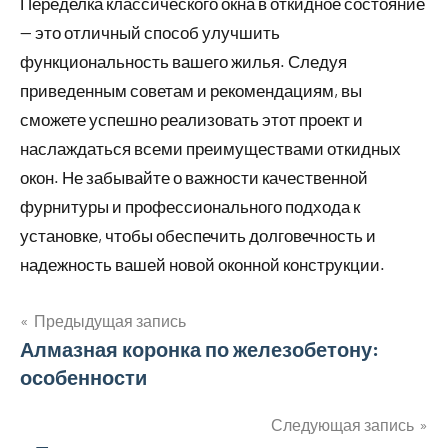
Переделка классического окна в откидное состояние
— это отличный способ улучшить
функциональность вашего жилья. Следуя
приведенным советам и рекомендациям, вы
сможете успешно реализовать этот проект и
наслаждаться всеми преимуществами откидных
окон. Не забывайте о важности качественной
фурнитуры и профессионального подхода к
установке, чтобы обеспечить долговечность и
надежность вашей новой оконной конструкции.
Предыдущая запись
Навигация
Алмазная коронка по железобетону:
особенности
по
записям
Следующая запись