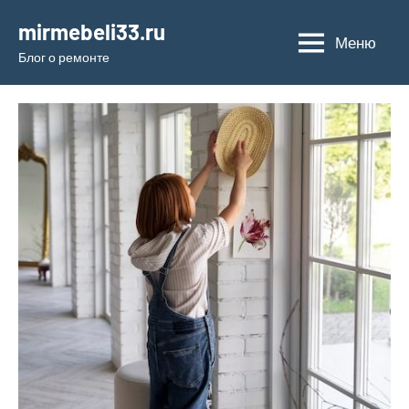
Перейти
mirmebeli33.ru
к
Меню
Блог о ремонте
содержимому