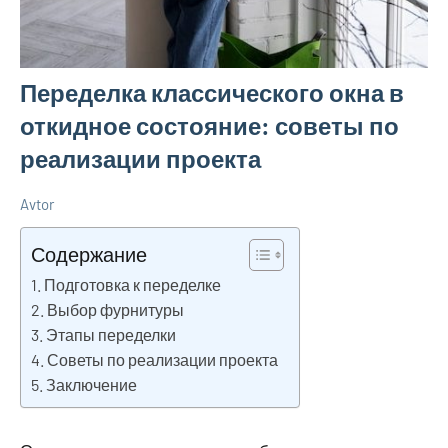
Переделка классического окна в
откидное состояние: советы по
реализации проекта
Avtor
17
Нет
Дельные
октября
комментариев
советы в
Содержание
2024
ремонте и
Подготовка к переделке
материалах
Выбор фурнитуры
Этапы переделки
Советы по реализации проекта
Заключение