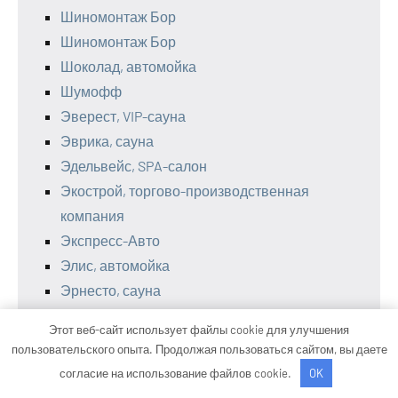
Шиномонтаж Бор
Шиномонтаж Бор
Шоколад, автомойка
Шумофф
Эверест, VIP-сауна
Эврика, сауна
Эдельвейс, SPA-салон
Экострой, торгово-производственная
компания
Экспресс-Авто
Элис, автомойка
Эрнесто, сауна
Юж-климат, магазин
Этот веб-сайт использует файлы cookie для улучшения
Южный, комплекс
пользовательского опыта. Продолжая пользоваться сайтом, вы даете
Юник, торговая фирма
согласие на использование файлов cookie.
OK
Юнион-электролюкс, автомойка